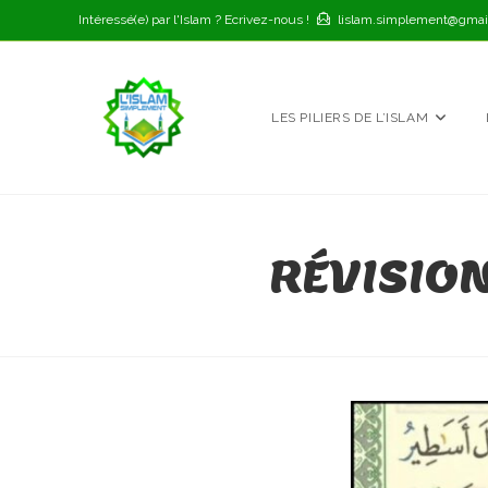
Skip
Intéressé(e) par l'Islam ? Ecrivez-nous !
lislam.simplement@gmai
to
content
LES PILIERS DE L’ISLAM
RÉVISION