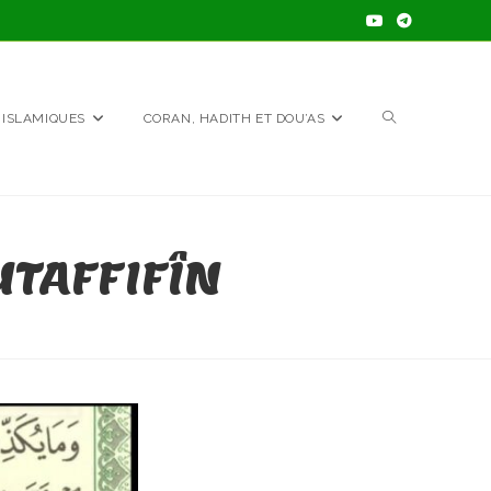
TOGGLE
 ISLAMIQUES
CORAN, HADITH ET DOU’AS
WEBSITE
UTAFFIFÎN
SEARCH