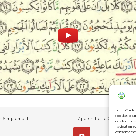
Pour offrir 
cookies pour
am Simplement
Apprendre Le Coran Simpl
ces technolo
navigation ou
consentement