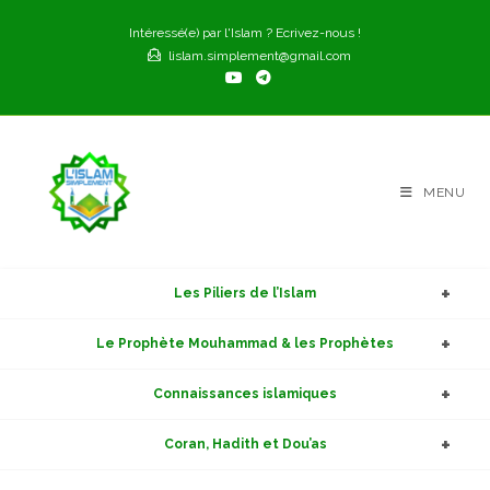
Skip
Intéressé(e) par l'Islam ? Ecrivez-nous !
to
lislam.simplement@gmail.com
content
MENU
Les Piliers de l’Islam
Le Prophète Mouhammad & les Prophètes
Connaissances islamiques
Coran, Hadith et Dou’as