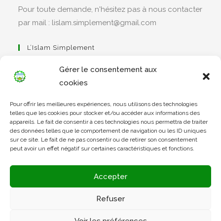
Pour toute demande, n'hésitez pas à nous contacter
par mail : lislam.simplement@gmail.com
L’Islam Simplement
Gérer le consentement aux
cookies
S’ouvre
Pour offrir les meilleures expériences, nous utilisons des technologies
dans
Apprendre Le Coran Simplement
telles que les cookies pour stocker et/ou accéder aux informations des
un
appareils. Le fait de consentir à ces technologies nous permettra de traiter
des données telles que le comportement de navigation ou les ID uniques
nouvel
sur ce site. Le fait de ne pas consentir ou de retirer son consentement
onglet
peut avoir un effet négatif sur certaines caractéristiques et fonctions.
S’ouvre
dans
L’Arabe Simplement
Accepter
un
nouvel
Refuser
onglet
S’ouvre
Voir les préférences