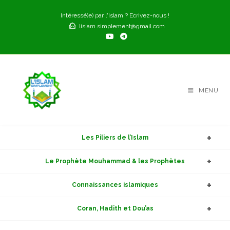
Skip
Intéressé(e) par l'Islam ? Ecrivez-nous !
to
lislam.simplement@gmail.com
content
MENU
Les Piliers de l’Islam
Le Prophète Mouhammad & les Prophètes
Connaissances islamiques
Coran, Hadith et Dou’as