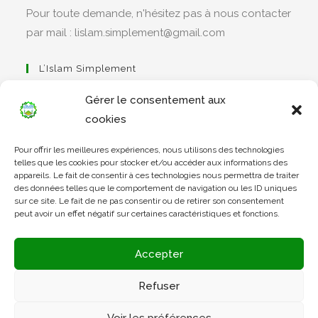
Pour toute demande, n'hésitez pas à nous contacter
par mail : lislam.simplement@gmail.com
L’Islam Simplement
Gérer le consentement aux
cookies
S’ouvre
Pour offrir les meilleures expériences, nous utilisons des technologies
dans
Apprendre Le Coran Simplement
telles que les cookies pour stocker et/ou accéder aux informations des
un
appareils. Le fait de consentir à ces technologies nous permettra de traiter
des données telles que le comportement de navigation ou les ID uniques
nouvel
sur ce site. Le fait de ne pas consentir ou de retirer son consentement
onglet
peut avoir un effet négatif sur certaines caractéristiques et fonctions.
S’ouvre
dans
L’Arabe Simplement
Accepter
un
nouvel
Refuser
onglet
S’ouvre
Voir les préférences