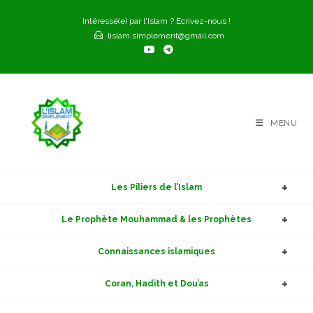
Skip
Intéressé(e) par l'Islam ? Ecrivez-nous !
to
lislam.simplement@gmail.com
content
MENU
Les Piliers de l’Islam
Le Prophète Mouhammad & les Prophètes
Connaissances islamiques
Coran, Hadith et Dou’as