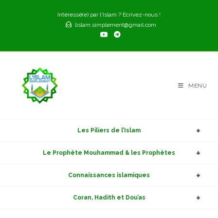
Skip
Intéressé(e) par l'Islam ? Ecrivez-nous !
to
lislam.simplement@gmail.com
content
MENU
Les Piliers de l’Islam
Le Prophète Mouhammad & les Prophètes
Connaissances islamiques
Coran, Hadith et Dou’as