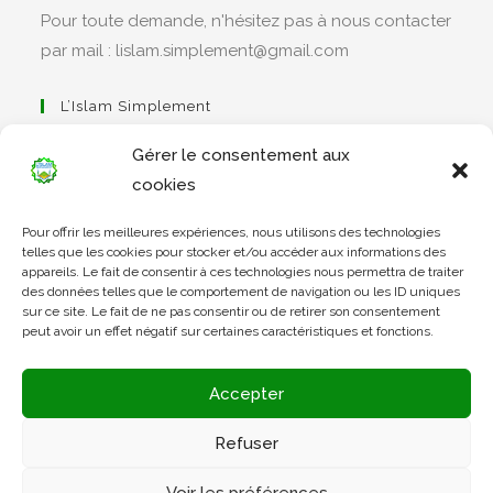
Pour toute demande, n'hésitez pas à nous contacter
par mail : lislam.simplement@gmail.com
L’Islam Simplement
Gérer le consentement aux
cookies
S’ouvre
Pour offrir les meilleures expériences, nous utilisons des technologies
dans
Apprendre Le Coran Simplement
telles que les cookies pour stocker et/ou accéder aux informations des
un
appareils. Le fait de consentir à ces technologies nous permettra de traiter
des données telles que le comportement de navigation ou les ID uniques
nouvel
sur ce site. Le fait de ne pas consentir ou de retirer son consentement
onglet
peut avoir un effet négatif sur certaines caractéristiques et fonctions.
S’ouvre
dans
L’Arabe Simplement
Accepter
un
nouvel
Refuser
onglet
S’ouvre
Voir les préférences