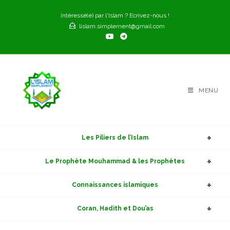
Skip
Intéressé(e) par l'Islam ? Ecrivez-nous !
to
lislam.simplement@gmail.com
content
MENU
Les Piliers de l’Islam
Le Prophète Mouhammad & les Prophètes
Connaissances islamiques
Coran, Hadith et Dou’as