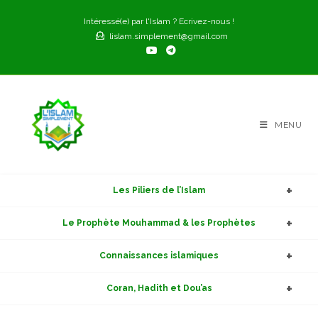
Skip
Intéressé(e) par l'Islam ? Ecrivez-nous !
to
lislam.simplement@gmail.com
content
MENU
Les Piliers de l’Islam
Le Prophète Mouhammad & les Prophètes
Connaissances islamiques
Coran, Hadith et Dou’as