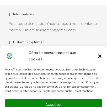
Informations
Pour toute demande, n'hésitez pas à nous contacter
par mail : lislam.simplement@gmail.com
L’Islam Simplement
Gérer le consentement aux
cookies
S’ouvre
Pour offrir les meilleures expériences, nous utilisons des technologies
dans
Apprendre Le Coran Simplement
telles que les cookies pour stocker et/ou accéder aux informations des
un
appareils. Le fait de consentir à ces technologies nous permettra de traiter
des données telles que le comportement de navigation ou les ID uniques
nouvel
sur ce site. Le fait de ne pas consentir ou de retirer son consentement
onglet
peut avoir un effet négatif sur certaines caractéristiques et fonctions.
S’ouvre
dans
L’Arabe Simplement
Accepter
un