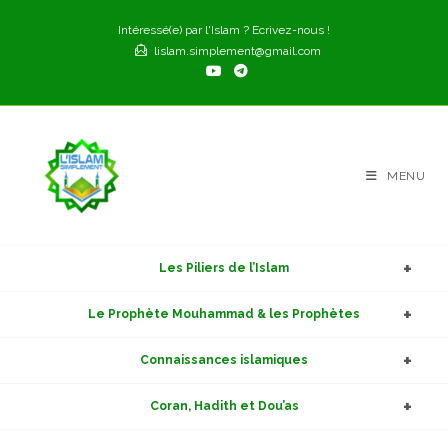
Skip
Intéressé(e) par l'Islam ? Ecrivez-nous !
to
lislam.simplement@gmail.com
content
MENU
Les Piliers de l’Islam
Le Prophète Mouhammad & les Prophètes
Connaissances islamiques
Coran, Hadith et Dou’as