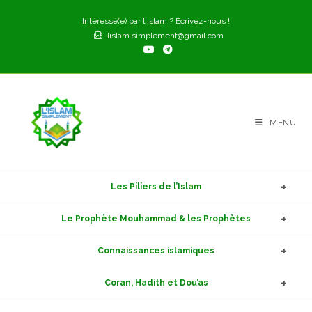
Skip
Intéressé(e) par l'Islam ? Ecrivez-nous !
to
lislam.simplement@gmail.com
content
MENU
Les Piliers de l’Islam
Le Prophète Mouhammad & les Prophètes
Connaissances islamiques
Coran, Hadith et Dou’as