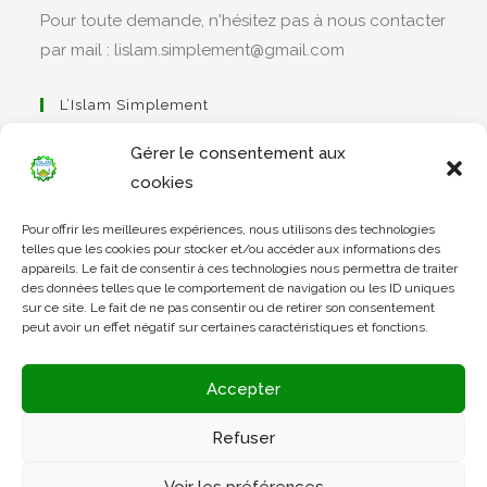
Pour toute demande, n'hésitez pas à nous contacter
par mail : lislam.simplement@gmail.com
L’Islam Simplement
Gérer le consentement aux
cookies
S’ouvre
Pour offrir les meilleures expériences, nous utilisons des technologies
dans
Apprendre Le Coran Simplement
telles que les cookies pour stocker et/ou accéder aux informations des
un
appareils. Le fait de consentir à ces technologies nous permettra de traiter
des données telles que le comportement de navigation ou les ID uniques
nouvel
sur ce site. Le fait de ne pas consentir ou de retirer son consentement
onglet
peut avoir un effet négatif sur certaines caractéristiques et fonctions.
S’ouvre
dans
L’Arabe Simplement
Accepter
un
nouvel
Refuser
onglet
S’ouvre
Voir les préférences