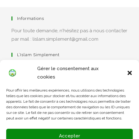
Informations
Pour toute demande, n'hésitez pas à nous contacter
par mail : lislam.simplement@gmail.com
L’Islam Simplement
Gérer le consentement aux
cookies
S’ouvre
Pour offrir les meilleures expériences, nous utilisons des technologies
dans
Apprendre Le Coran Simplement
telles que les cookies pour stocker et/ou accéder aux informations des
un
appareils. Le fait de consentir à ces technologies nous permettra de traiter
des données telles que le comportement de navigation ou les ID uniques
nouvel
sur ce site. Le fait de ne pas consentir ou de retirer son consentement
onglet
peut avoir un effet négatif sur certaines caractéristiques et fonctions.
S’ouvre
dans
L’Arabe Simplement
Accepter
un