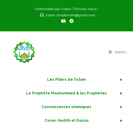
Skip
Intéressé(e) par l'Islam ? Ecrivez-nous !
to
lislam.simplement@gmail.com
content
MENU
Les Piliers de l’Islam
Le Prophète Mouhammad & les Prophètes
Connaissances islamiques
Coran, Hadith et Dou’as