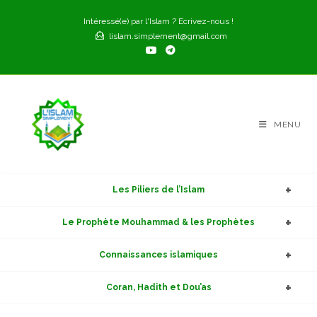
Skip
Intéressé(e) par l'Islam ? Ecrivez-nous !
to
lislam.simplement@gmail.com
content
MENU
Les Piliers de l’Islam
Le Prophète Mouhammad & les Prophètes
Connaissances islamiques
Coran, Hadith et Dou’as