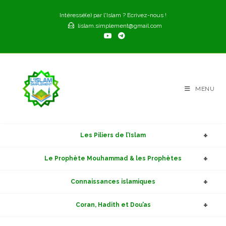
Skip
Intéressé(e) par l'Islam ? Ecrivez-nous !
to
lislam.simplement@gmail.com
content
MENU
Les Piliers de l’Islam
Le Prophète Mouhammad & les Prophètes
Connaissances islamiques
Coran, Hadith et Dou’as