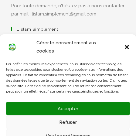
Pour toute demande, n'hésitez pas à nous contacter
par mail : lislam.simplement@gmail.com
L’Islam Simplement
Gérer le consentement aux
cookies
S’ouvre
Pour offrir les meilleures expériences, nous utilisons des technologies
dans
Apprendre Le Coran Simplement
telles que les cookies pour stocker et/ou accéder aux informations des
un
appareils. Le fait de consentir à ces technologies nous permettra de traiter
des données telles que le comportement de navigation ou les ID uniques
nouvel
sur ce site. Le fait de ne pas consentir ou de retirer son consentement
onglet
peut avoir un effet négatif sur certaines caractéristiques et fonctions.
S’ouvre
dans
L’Arabe Simplement
Accepter
un
nouvel
Refuser
onglet
S’ouvre
Voir les préférences