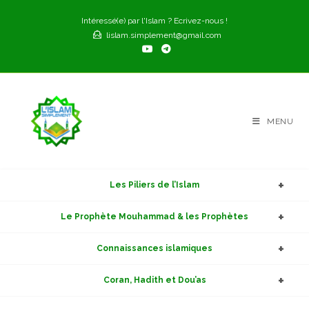
Skip
Intéressé(e) par l'Islam ? Ecrivez-nous !
to
lislam.simplement@gmail.com
content
MENU
Les Piliers de l’Islam
Le Prophète Mouhammad & les Prophètes
Connaissances islamiques
Coran, Hadith et Dou’as