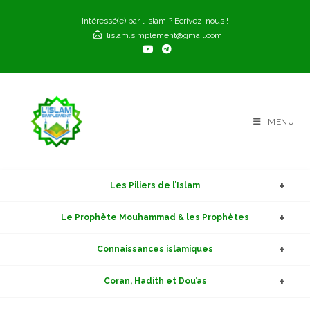
Skip
Intéressé(e) par l'Islam ? Ecrivez-nous !
to
lislam.simplement@gmail.com
content
MENU
Les Piliers de l’Islam
Le Prophète Mouhammad & les Prophètes
Connaissances islamiques
Coran, Hadith et Dou’as