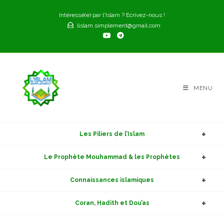
Skip
Intéressé(e) par l'Islam ? Ecrivez-nous !
to
lislam.simplement@gmail.com
content
MENU
Les Piliers de l’Islam
Le Prophète Mouhammad & les Prophètes
Connaissances islamiques
Coran, Hadith et Dou’as