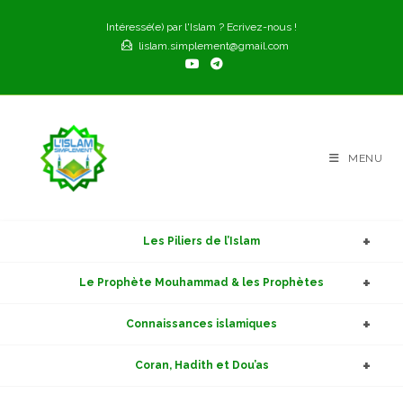
Skip
Intéressé(e) par l'Islam ? Ecrivez-nous !
to
lislam.simplement@gmail.com
content
MENU
Les Piliers de l’Islam
Le Prophète Mouhammad & les Prophètes
Connaissances islamiques
Coran, Hadith et Dou’as