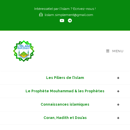
Skip
Intéressé(e) par l'Islam ? Ecrivez-nous !
to
lislam.simplement@gmail.com
content
MENU
Les Piliers de l’Islam
Le Prophète Mouhammad & les Prophètes
Connaissances islamiques
Coran, Hadith et Dou’as