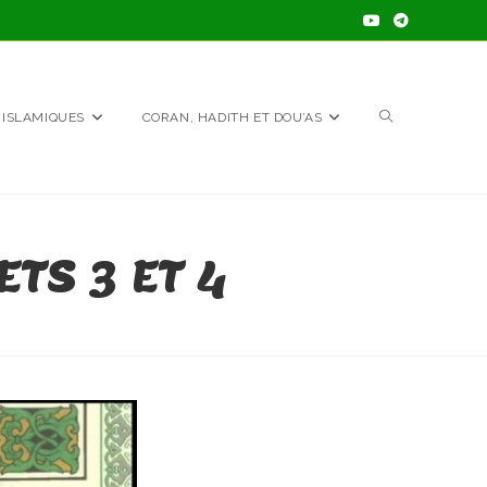
TOGGLE
 ISLAMIQUES
CORAN, HADITH ET DOU’AS
WEBSITE
TS 3 ET 4
SEARCH