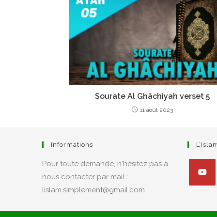
Sourate Al Ghâchiyah verset 5
11 août 2023
Informations
L’Isl
Pour toute demande, n'hésitez pas à
nous contacter par mail :
lislam.simplement@gmail.com
S’ouvre
dans
un