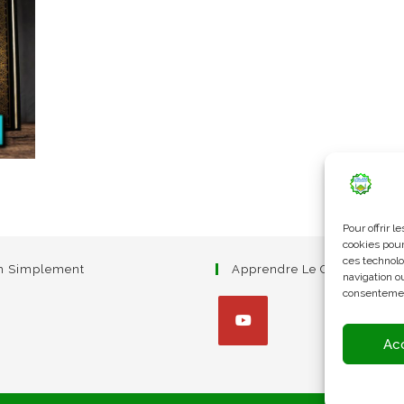
Pour offrir 
cookies pour
ces technolo
am Simplement
Apprendre Le Coran Simpl
navigation ou
consentement
Ac
S’ouvre
dans
un