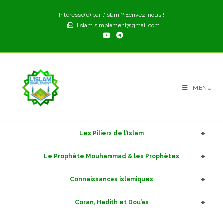
Skip
Intéressé(e) par l'Islam ? Ecrivez-nous !
to
lislam.simplement@gmail.com
content
MENU
Les Piliers de l’Islam
Le Prophète Mouhammad & les Prophètes
Connaissances islamiques
Coran, Hadith et Dou’as