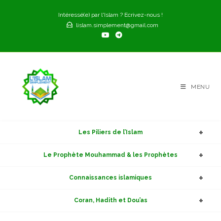
Skip
Intéressé(e) par l'Islam ? Ecrivez-nous !
to
lislam.simplement@gmail.com
content
MENU
Les Piliers de l’Islam
Le Prophète Mouhammad & les Prophètes
Connaissances islamiques
Coran, Hadith et Dou’as