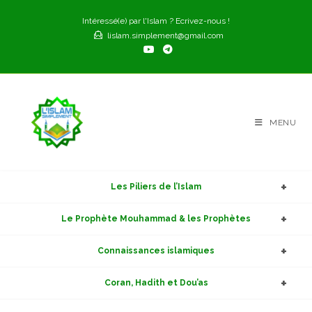
Skip
Intéressé(e) par l'Islam ? Ecrivez-nous !
to
lislam.simplement@gmail.com
content
MENU
Les Piliers de l’Islam
Le Prophète Mouhammad & les Prophètes
Connaissances islamiques
Coran, Hadith et Dou’as