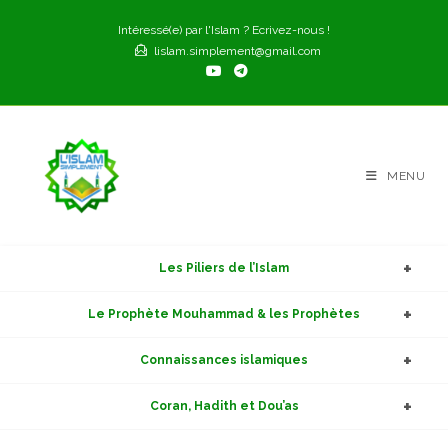
Skip
Intéressé(e) par l'Islam ? Ecrivez-nous !
to
lislam.simplement@gmail.com
content
MENU
Les Piliers de l’Islam
Le Prophète Mouhammad & les Prophètes
Connaissances islamiques
Coran, Hadith et Dou’as