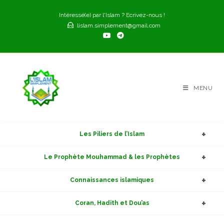
Skip
Intéressé(e) par l'Islam ? Ecrivez-nous !
to
lislam.simplement@gmail.com
content
MENU
Les Piliers de l’Islam
Le Prophète Mouhammad & les Prophètes
Connaissances islamiques
Coran, Hadith et Dou’as