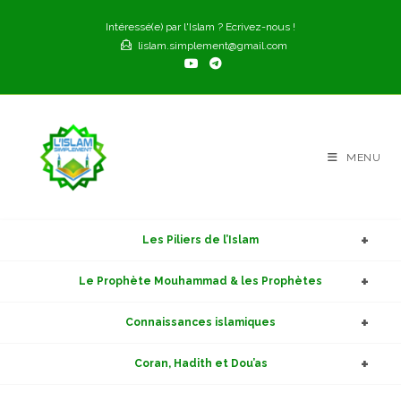
Skip
Intéressé(e) par l'Islam ? Ecrivez-nous !
to
lislam.simplement@gmail.com
content
MENU
Les Piliers de l’Islam
Le Prophète Mouhammad & les Prophètes
Connaissances islamiques
Coran, Hadith et Dou’as