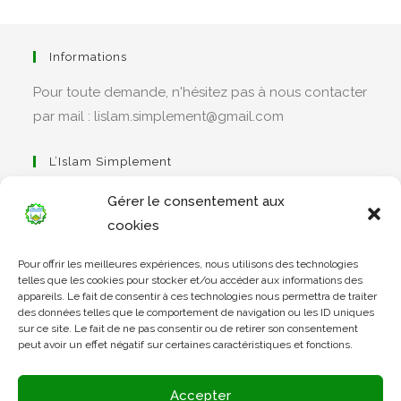
Informations
Pour toute demande, n'hésitez pas à nous contacter
par mail : lislam.simplement@gmail.com
L’Islam Simplement
Gérer le consentement aux
cookies
S’ouvre
Pour offrir les meilleures expériences, nous utilisons des technologies
dans
Apprendre Le Coran Simplement
telles que les cookies pour stocker et/ou accéder aux informations des
un
appareils. Le fait de consentir à ces technologies nous permettra de traiter
des données telles que le comportement de navigation ou les ID uniques
nouvel
sur ce site. Le fait de ne pas consentir ou de retirer son consentement
onglet
peut avoir un effet négatif sur certaines caractéristiques et fonctions.
S’ouvre
dans
L’Arabe Simplement
Accepter