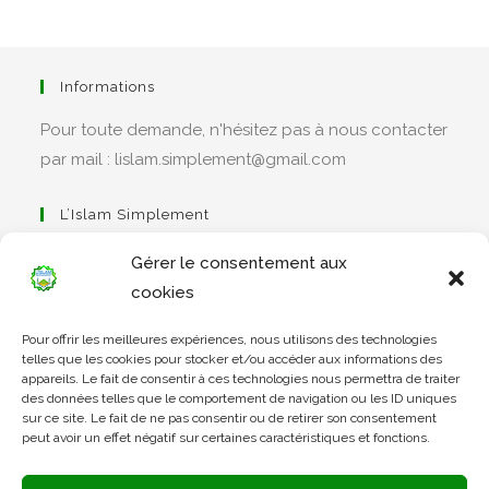
Informations
Pour toute demande, n'hésitez pas à nous contacter
par mail : lislam.simplement@gmail.com
L’Islam Simplement
Gérer le consentement aux
cookies
S’ouvre
Pour offrir les meilleures expériences, nous utilisons des technologies
dans
Apprendre Le Coran Simplement
telles que les cookies pour stocker et/ou accéder aux informations des
un
appareils. Le fait de consentir à ces technologies nous permettra de traiter
des données telles que le comportement de navigation ou les ID uniques
nouvel
sur ce site. Le fait de ne pas consentir ou de retirer son consentement
onglet
peut avoir un effet négatif sur certaines caractéristiques et fonctions.
S’ouvre
dans
L’Arabe Simplement