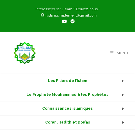
Skip
Intéressé(e) par l'Islam ? Ecrivez-nous !
to
lislam.simplement@gmail.com
content
MENU
Les Piliers de l’Islam
Le Prophète Mouhammad & les Prophètes
Connaissances islamiques
Coran, Hadith et Dou’as