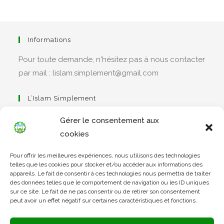
Informations
Pour toute demande, n'hésitez pas à nous contacter
par mail : lislam.simplement@gmail.com
L’Islam Simplement
Gérer le consentement aux
cookies
S’ouvre
Pour offrir les meilleures expériences, nous utilisons des technologies
dans
Apprendre Le Coran Simplement
telles que les cookies pour stocker et/ou accéder aux informations des
un
appareils. Le fait de consentir à ces technologies nous permettra de traiter
des données telles que le comportement de navigation ou les ID uniques
nouvel
sur ce site. Le fait de ne pas consentir ou de retirer son consentement
onglet
peut avoir un effet négatif sur certaines caractéristiques et fonctions.
S’ouvre
dans
L’Arabe Simplement