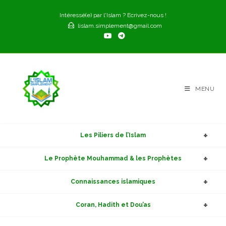
Skip
Intéressé(e) par l'Islam ? Ecrivez-nous !
to
lislam.simplement@gmail.com
content
MENU
Les Piliers de l’Islam
Le Prophète Mouhammad & les Prophètes
Connaissances islamiques
Coran, Hadith et Dou’as