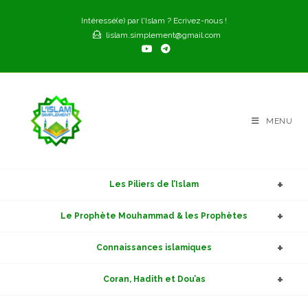
Skip
Intéressé(e) par l'Islam ? Ecrivez-nous !
to
lislam.simplement@gmail.com
content
MENU
Les Piliers de l’Islam
Le Prophète Mouhammad & les Prophètes
Connaissances islamiques
Coran, Hadith et Dou’as