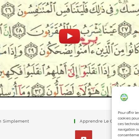
Pour offrir 
cookies pour
am Simplement
Apprendre Le Coran Simpl
ces technolo
navigation ou
consentement