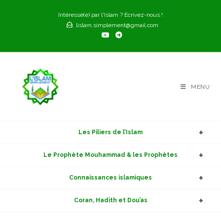
Skip
Intéressé(e) par l'Islam ? Ecrivez-nous !
to
lislam.simplement@gmail.com
content
MENU
Les Piliers de l’Islam
Le Prophète Mouhammad & les Prophètes
Connaissances islamiques
Coran, Hadith et Dou’as