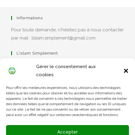
Informations
Pour toute demande, n'hésitez pas à nous contacter
par mail : lislam.simplement@gmail.com
L’Islam Simplement
Gérer le consentement aux
cookies
S’ouvre
Pour offrir les meilleures expériences, nous utilisons des technologies
dans
Apprendre Le Coran Simplement
telles que les cookies pour stocker et/ou accéder aux informations des
un
appareils. Le fait de consentir à ces technologies nous permettra de traiter
des données telles que le comportement de navigation ou les ID uniques
nouvel
sur ce site. Le fait de ne pas consentir ou de retirer son consentement
onglet
peut avoir un effet négatif sur certaines caractéristiques et fonctions.
S’ouvre
dans
L’Arabe Simplement
Accepter
un