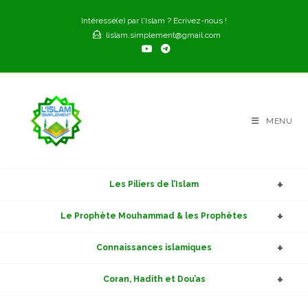
Skip
Intéressé(e) par l'Islam ? Ecrivez-nous !
to
lislam.simplement@gmail.com
content
MENU
Les Piliers de l’Islam
Le Prophète Mouhammad & les Prophètes
Connaissances islamiques
Coran, Hadith et Dou’as