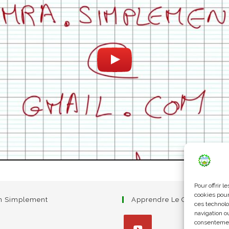
Pour offrir 
cookies pour
am Simplement
Apprendre Le Coran Simpl
ces technolo
navigation ou
consentement