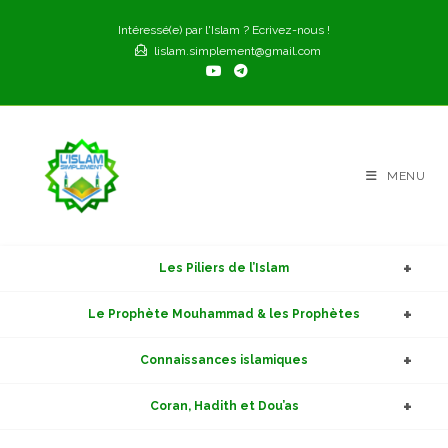
Skip
Intéressé(e) par l'Islam ? Ecrivez-nous !
to
lislam.simplement@gmail.com
content
MENU
Les Piliers de l’Islam
Le Prophète Mouhammad & les Prophètes
Connaissances islamiques
Coran, Hadith et Dou’as