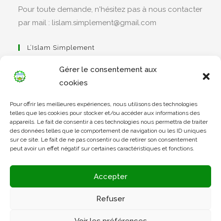
Pour toute demande, n'hésitez pas à nous contacter
par mail : lislam.simplement@gmail.com
L’Islam Simplement
Gérer le consentement aux
cookies
S’ouvre
Pour offrir les meilleures expériences, nous utilisons des technologies
dans
Apprendre Le Coran Simplement
telles que les cookies pour stocker et/ou accéder aux informations des
un
appareils. Le fait de consentir à ces technologies nous permettra de traiter
des données telles que le comportement de navigation ou les ID uniques
nouvel
sur ce site. Le fait de ne pas consentir ou de retirer son consentement
onglet
peut avoir un effet négatif sur certaines caractéristiques et fonctions.
S’ouvre
dans
L’Arabe Simplement
Accepter
un
nouvel
Refuser
onglet
S’ouvre
Voir les préférences