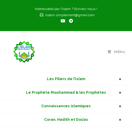
Skip
Intéressé(e) par l'Islam ? Ecrivez-nous !
to
lislam.simplement@gmail.com
content
MENU
Les Piliers de l’Islam
Le Prophète Mouhammad & les Prophètes
Connaissances islamiques
Coran, Hadith et Dou’as