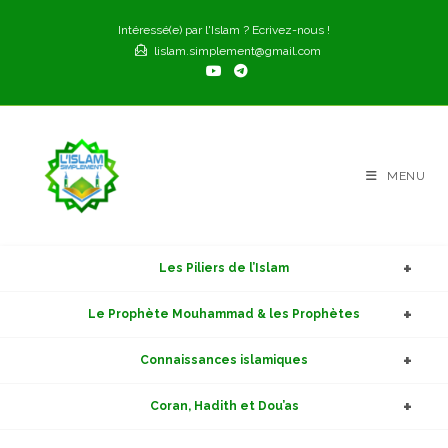
Skip
Intéressé(e) par l'Islam ? Ecrivez-nous !
to
lislam.simplement@gmail.com
content
MENU
Les Piliers de l’Islam
Le Prophète Mouhammad & les Prophètes
Connaissances islamiques
Coran, Hadith et Dou’as