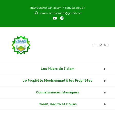
Skip
Intéressé(e) par l'Islam ? Ecrivez-nous !
to
lislam.simplement@gmail.com
content
MENU
Les Piliers de l’Islam
Le Prophète Mouhammad & les Prophètes
Connaissances islamiques
Coran, Hadith et Dou’as