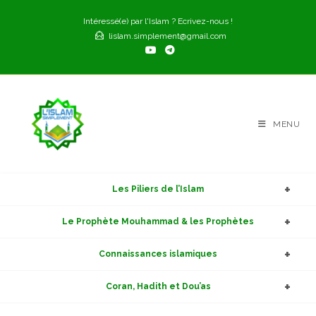
Skip
Intéressé(e) par l'Islam ? Ecrivez-nous !
to
lislam.simplement@gmail.com
content
MENU
Les Piliers de l’Islam
Le Prophète Mouhammad & les Prophètes
Connaissances islamiques
Coran, Hadith et Dou’as