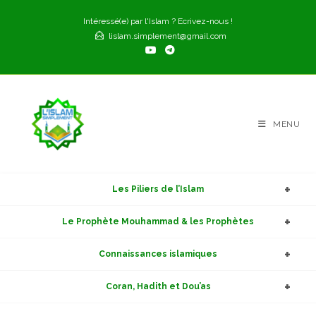
Skip
Intéressé(e) par l'Islam ? Ecrivez-nous !
to
lislam.simplement@gmail.com
content
MENU
Les Piliers de l’Islam
Le Prophète Mouhammad & les Prophètes
Connaissances islamiques
Coran, Hadith et Dou’as