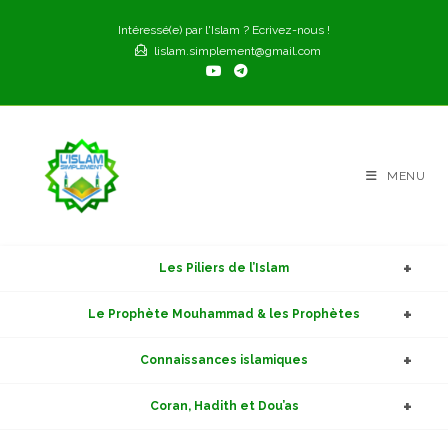
Skip
Intéressé(e) par l'Islam ? Ecrivez-nous !
to
lislam.simplement@gmail.com
content
MENU
Les Piliers de l’Islam
Le Prophète Mouhammad & les Prophètes
Connaissances islamiques
Coran, Hadith et Dou’as