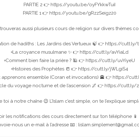
PARTIE 2 👉 https://youtu.be/oyFYkkwTuiI
PARTIE 1 👉 https://youtu.be/gRzzSeigz20
 trouveras aussi plusieurs cours de religion sur divers thèmes c
cation de hadiths : Les Jardins des Vertueux 🍃 👉 https://cutt.ly
▫️La croyance musulmane ✨ 👉 https://cutt.ly/avYiaLd
▫️Comment bien faire la prière ? 🕌 👉 https://cutt.ly/uvYiyeU
▫️Histoires des Prophètes 📒 👉 https://cutt.ly/jWLgiS4
et apprenons ensemble (Coran et invocations) 🕋 👉 https://cut
acle du voyage nocturne et de l’ascension 🌌 👉 https://cutt.l
toi à notre chaîne 😉 L’Islam c’est simple, on te l’explique simp
ir les notifications des cours directement sur ton téléphone 📱
voie-nous un e-mail à l’adresse 📧 : lislam.simplement@gmail.