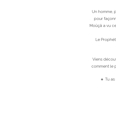
Un homme, pr
pour façonn
Moûçâ a vu cel
Le Prophèt
Viens découv
comment le pe
🔸 Tu as 