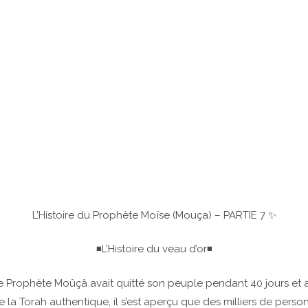
L’Histoire du Prophète Moïse (Mouça) – PARTIE 7 ✨
◾L’Histoire du veau d’or◾
e Prophète Moûçâ avait quitté son peuple pendant 40 jours et a
e la Torah authentique, il s’est aperçu que des milliers de person