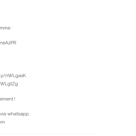
omme :
/tneA2PR
t.ly/nWLgasK
y/zWLgtZg
lement !
 via whatsapp,
com