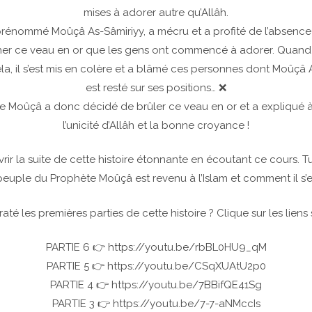
mises à adorer autre qu’Allâh.
énommé Moûçâ As-Sâmiriyy, a mécru et a profité de l’absenc
er ce veau en or que les gens ont commencé à adorer. Quand
a, il s’est mis en colère et a blâmé ces personnes dont Moûçâ 
est resté sur ses positions… ❌
e Moûçâ a donc décidé de brûler ce veau en or et a expliqué 
l’unicité d’Allâh et la bonne croyance !
rir la suite de cette histoire étonnante en écoutant ce cours. T
uple du Prophète Moûçâ est revenu à l’Islam et comment il s’e
raté les premières parties de cette histoire ? Clique sur les liens 
PARTIE 6 👉 https://youtu.be/rbBL0HU9_qM
PARTIE 5 👉 https://youtu.be/CSqXUAtU2p0
PARTIE 4 👉 https://youtu.be/7BBifQE41Sg
PARTIE 3 👉 https://youtu.be/7-7-aNMccIs