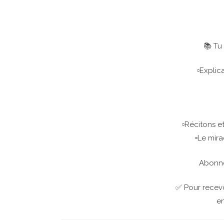
📚 Tu
▫️Expli
▫️Récitons 
▫️Le mir
Abonne 
✅ Pour recevo
en