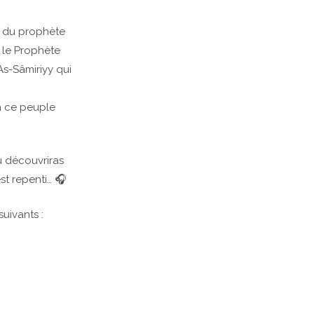
e du prophète
 le Prophète
As-Sâmiriyy qui
à ce peuple
u découvriras
st repenti… 🎧
suivants :