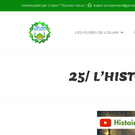
Skip
Intéressé(e) par l'Islam ? Ecrivez-nous !
lislam.simplement@gmai
to
content
LES PILIERS DE L’ISLAM
25/ L’HIS