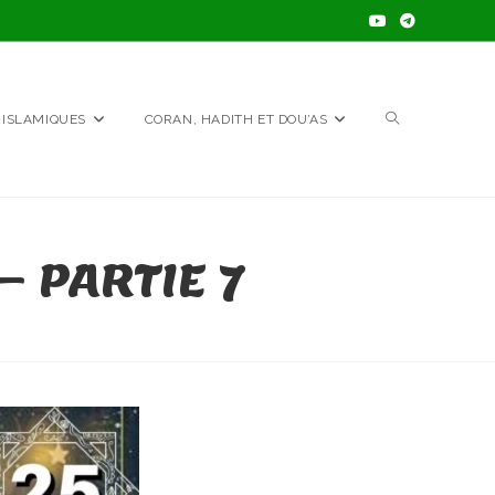
TOGGLE
 ISLAMIQUES
CORAN, HADITH ET DOU’AS
WEBSITE
– PARTIE 7
SEARCH