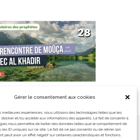
28/ Sourate Al kahf – Moussa et Al
Khadir – Partie 10
Gérer le consentement aux cookies
31 juillet 2021
les meilleures expériences, nous utilisons des technologies telles que les
 stocker et/ou accéder aux informations des appareils. Le fait de consentir à
gies nous permettra de traiter des données telles que le comportement de
ement
L’Arabe Simplement
 les ID uniques sur ce site. Le fait de ne pas consentir ou de retirer son
 peut avoir un effet négatif sur certaines caractéristiques et fonctions.