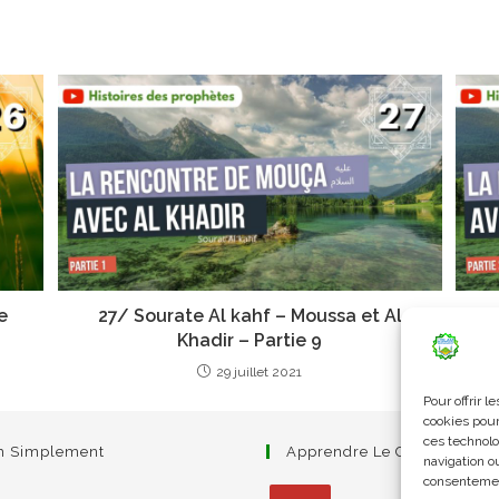
e
27/ Sourate Al kahf – Moussa et Al
Khadir – Partie 9
29 juillet 2021
Pour offrir 
cookies pour
ces technolo
am Simplement
Apprendre Le Coran Simpl
navigation ou
consentement