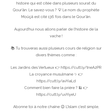
histoire qui est citée dans plusieurs sourat du
Qour’ân. Le savez-vous ? 💡 Le nom du prophète
Moûçâ est cité 136 fois dans le Qour’ân.
Aujourd’hui nous allons parler de l’histoire de la
vache !
📚 Tu trouveras aussi plusieurs cours de religion sur
divers thèmes comme :
Les Jardins des Vertueux 👉 https://cutt.ly/tneA2PR
La croyance musulmane ✨ 👉
https://cutt.ly/avYiaLd
Comment bien faire la prière ? 🕌 👉
https://cutt.ly/uvYiyeU
Abonne toi à notre chaîne 😉 L’Islam c’est simple,