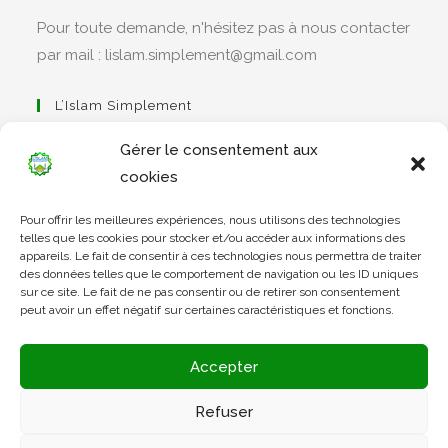
Pour toute demande, n'hésitez pas à nous contacter
par mail : lislam.simplement@gmail.com
L’Islam Simplement
Gérer le consentement aux
cookies
S’ouvre
Pour offrir les meilleures expériences, nous utilisons des technologies
dans
Apprendre Le Coran Simplement
telles que les cookies pour stocker et/ou accéder aux informations des
un
appareils. Le fait de consentir à ces technologies nous permettra de traiter
des données telles que le comportement de navigation ou les ID uniques
nouvel
sur ce site. Le fait de ne pas consentir ou de retirer son consentement
onglet
peut avoir un effet négatif sur certaines caractéristiques et fonctions.
S’ouvre
dans
L’Arabe Simplement
Accepter
un
nouvel
Refuser
onglet