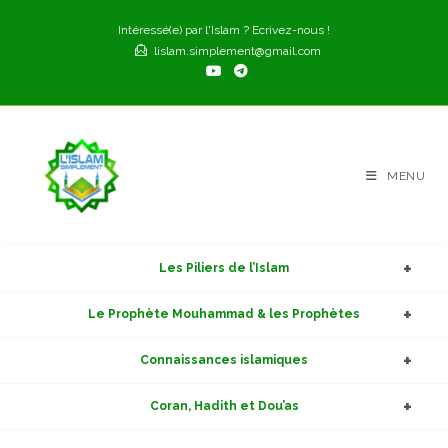
Skip
Intéressé(e) par l'Islam ? Ecrivez-nous !
to
lislam.simplement@gmail.com
content
MENU
Les Piliers de l’Islam
Le Prophète Mouhammad & les Prophètes
Connaissances islamiques
Coran, Hadith et Dou’as