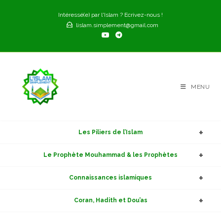
Skip
Intéressé(e) par l'Islam ? Ecrivez-nous !
to
lislam.simplement@gmail.com
content
MENU
Les Piliers de l’Islam
Le Prophète Mouhammad & les Prophètes
Connaissances islamiques
Coran, Hadith et Dou’as