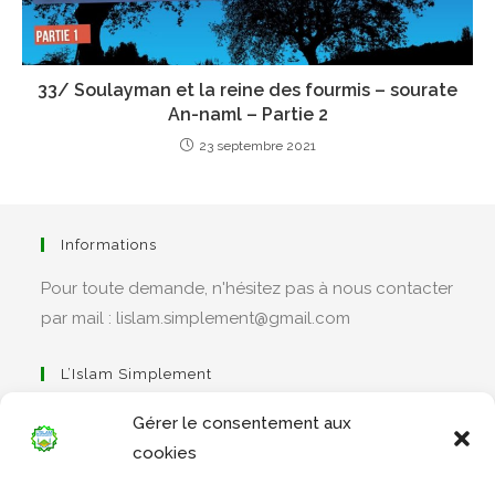
33/ Soulayman et la reine des fourmis – sourate
An-naml – Partie 2
23 septembre 2021
Informations
Pour toute demande, n'hésitez pas à nous contacter
par mail : lislam.simplement@gmail.com
L’Islam Simplement
Gérer le consentement aux
cookies
S’ouvre