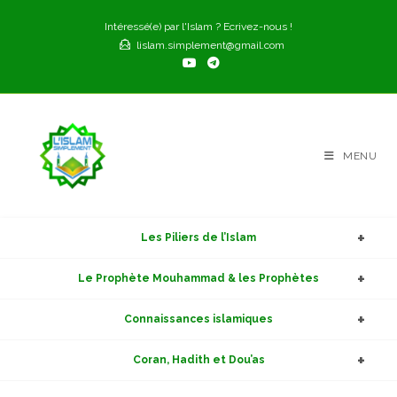
Skip
Intéressé(e) par l'Islam ? Ecrivez-nous !
to
lislam.simplement@gmail.com
content
MENU
Les Piliers de l’Islam
Le Prophète Mouhammad & les Prophètes
Connaissances islamiques
Coran, Hadith et Dou’as