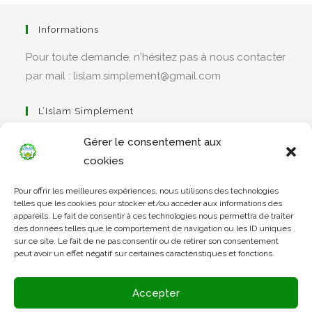
Informations
Pour toute demande, n'hésitez pas à nous contacter
par mail : lislam.simplement@gmail.com
L’Islam Simplement
Gérer le consentement aux
cookies
S’ouvre
Pour offrir les meilleures expériences, nous utilisons des technologies
dans
Apprendre Le Coran Simplement
telles que les cookies pour stocker et/ou accéder aux informations des
un
appareils. Le fait de consentir à ces technologies nous permettra de traiter
des données telles que le comportement de navigation ou les ID uniques
nouvel
sur ce site. Le fait de ne pas consentir ou de retirer son consentement
onglet
peut avoir un effet négatif sur certaines caractéristiques et fonctions.
S’ouvre
dans
L’Arabe Simplement
Accepter
un