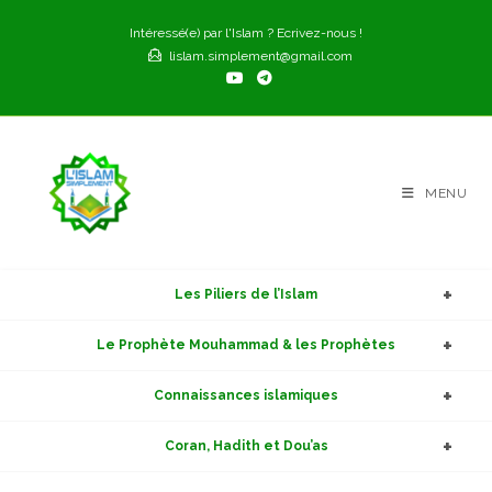
Skip
Intéressé(e) par l'Islam ? Ecrivez-nous !
to
lislam.simplement@gmail.com
content
MENU
Les Piliers de l’Islam
Le Prophète Mouhammad & les Prophètes
Connaissances islamiques
Coran, Hadith et Dou’as