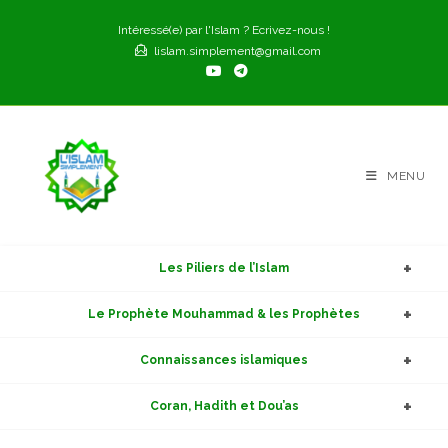
Skip
Intéressé(e) par l'Islam ? Ecrivez-nous !
to
lislam.simplement@gmail.com
content
MENU
Les Piliers de l’Islam
Le Prophète Mouhammad & les Prophètes
Connaissances islamiques
Coran, Hadith et Dou’as