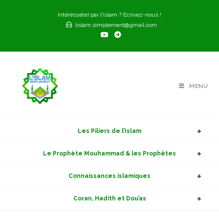
Skip
Intéressé(e) par l'Islam ? Ecrivez-nous !
to
lislam.simplement@gmail.com
content
MENU
Les Piliers de l’Islam
Le Prophète Mouhammad & les Prophètes
Connaissances islamiques
Coran, Hadith et Dou’as