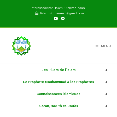
Skip
Intéressé(e) par l'Islam ? Ecrivez-nous !
to
lislam.simplement@gmail.com
content
MENU
Les Piliers de l’Islam
Le Prophète Mouhammad & les Prophètes
Connaissances islamiques
Coran, Hadith et Dou’as